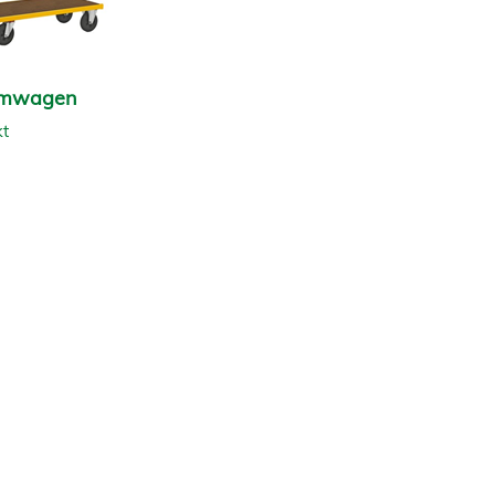
ormwagen
t