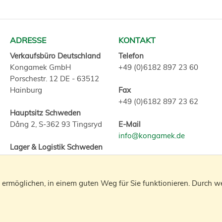
ADRESSE
KONTAKT
Verkaufsbüro Deutschland
Telefon
Kongamek GmbH
+49 (0)6182 897 23 60
Porschestr. 12 DE - 63512
Hainburg
Fax
+49 (0)6182 897 23 62
Hauptsitz Schweden
Dång 2, S-362 93 Tingsryd
E-Mail
info@kongamek.de
Lager & Logistik Schweden
Postvägen 12, S-362 40
Abonnieren Sie unsere
Konga
ermöglichen, in einem guten Weg für Sie funktionieren. Durch we
© 2020 KONGAMEK