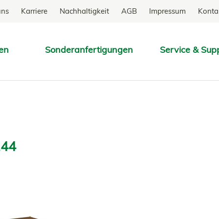
uns
Karriere
Nachhaltigkeit
AGB
Impressum
Konta
en
Sonderanfertigungen
Service & Sup
SUCHEN
144