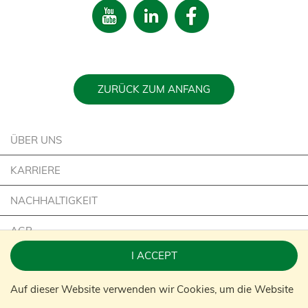
ZURÜCK ZUM ANFANG
ÜBER UNS
KARRIERE
NACHHALTIGKEIT
AGB
I ACCEPT
IMPRESSUM
Auf dieser Website verwenden wir Cookies, um die Website
KONTAKT