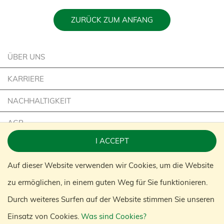
ZURÜCK ZUM ANFANG
ÜBER UNS
KARRIERE
NACHHALTIGKEIT
AGB
I ACCEPT
IMPRESSUM
Auf dieser Website verwenden wir Cookies, um die Website
KONTAKT
zu ermöglichen, in einem guten Weg für Sie funktionieren.
KONGAMEK GRUPPE
Durch weiteres Surfen auf der Website stimmen Sie unseren
Einsatz von Cookies.
Was sind Cookies?
© 2020 KONGAMEK