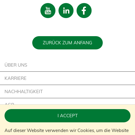
ZURÜCK ZUM ANFANG
ÜBER UNS
KARRIERE
NACHHALTIGKEIT
AGB
I ACCEPT
IMPRESSUM
Auf dieser Website verwenden wir Cookies, um die Website
KONTAKT