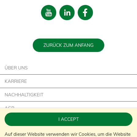
ZURÜCK ZUM ANFANG
ÜBER UNS
KARRIERE
NACHHALTIGKEIT
AGB
I ACCEPT
IMPRESSUM
Auf dieser Website verwenden wir Cookies, um die Website
KONTAKT