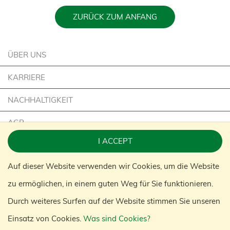
ZURÜCK ZUM ANFANG
ÜBER UNS
KARRIERE
NACHHALTIGKEIT
AGB
I ACCEPT
IMPRESSUM
Auf dieser Website verwenden wir Cookies, um die Website
KONTAKT
zu ermöglichen, in einem guten Weg für Sie funktionieren.
KONGAMEK GRUPPE
Durch weiteres Surfen auf der Website stimmen Sie unseren
Einsatz von Cookies.
Was sind Cookies?
© 2020 KONGAMEK