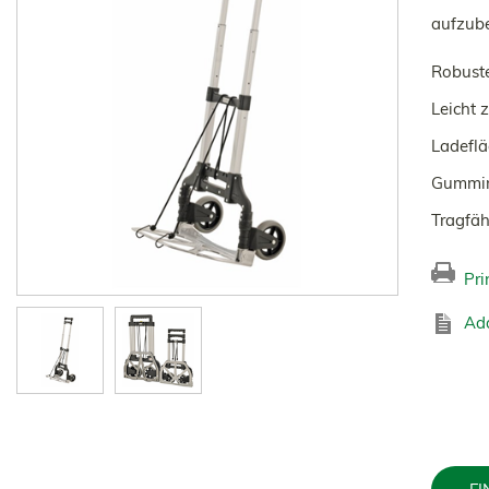
aufzub
Robust
Leicht 
Ladefl
Gummir
Tragfäh
Pri
Add