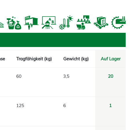
mse
Tragfähigkeit (kg)
Gewicht (kg)
Auf Lager
60
3,5
20
125
6
1