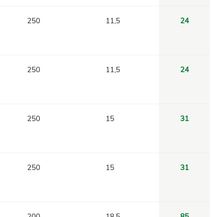
250
11,5
24
250
11,5
24
250
15
31
250
15
31
200
18,5
85