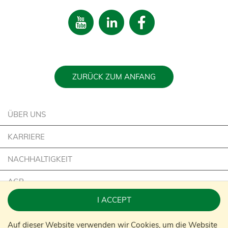
ZURÜCK ZUM ANFANG
ÜBER UNS
KARRIERE
NACHHALTIGKEIT
AGB
I ACCEPT
IMPRESSUM
Auf dieser Website verwenden wir Cookies, um die Website
KONTAKT