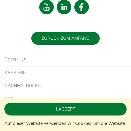
ZURÜCK ZUM ANFANG
ÜBER UNS
KARRIERE
NACHHALTIGKEIT
AGB
I ACCEPT
IMPRESSUM
Auf dieser Website verwenden wir Cookies, um die Website
KONTAKT